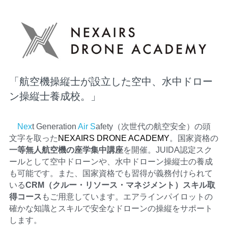
「航空機操縦士が設立した空中、水中ドロー
ン操縦士養成校。」
　Nex
t Generation 
Air
S
afety（次世代の航空安全）の頭
文字を取った
NEXAIRS DRONE ACADEMY
。国家資格の
一等無人航空機の座学集中講座
を開催。JUIDA認定スク
ールとして空中ドローンや、水中ドローン操縦士の養成
も可能です。また、国家資格でも習得が義務付けられて
いる
CRM（クルー・リソース
・
マネジメント）スキル取
得コース
もご用意しています。エアラインパイロットの
確かな知識とスキルで安全なドローンの操縦をサポート
します。