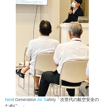
Nex
t Generation 
Air
S
afety
「次世代の航空安全の
ために。」