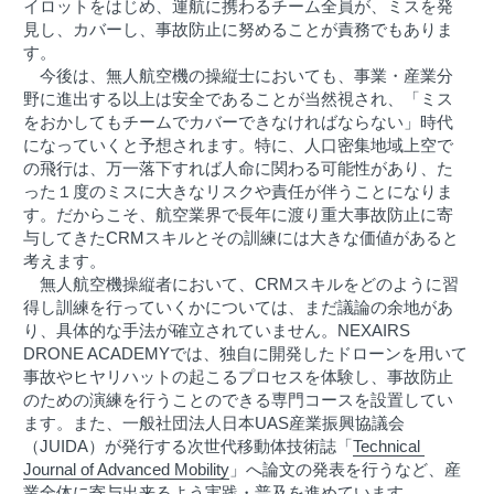
イロットをはじめ、運航に携わるチーム全員が、ミスを発
見し、カバーし、事故防止に努めることが責務でもありま
す。
　今後は、無人航空機の操縦士においても、事業・産業分
野に進出する以上は安全であることが当然視され、「ミス
をおかしてもチームでカバーできなければならない」時代
になっていくと予想されます。特に、人口密集地域上空で
の飛行は、万一落下すれば人命に関わる可能性があり、た
った１度のミスに大きなリスクや責任が伴うことになりま
す。だからこそ、航空業界で長年に渡り重大事故防止に寄
与してきたCRMスキルとその訓練には大きな価値があると
考えます。
　無人航空機操縦者において、CRMスキルをどのように習
得し訓練を行っていくかについては、まだ議論の余地があ
り、具体的な手法が確立されていません。NEXAIRS 
DRONE ACADEMYでは、独自に開発したドローンを用いて
事故やヒヤリハットの起こるプロセスを体験し、事故防止
のための演練を行うことのできる専門コースを設置してい
ます。また、一般社団法人日本UAS産業振興協議会
（JUIDA）が発行する次世代移動体技術誌「
Technical 
Journal of Advanced Mobility
」へ論文の発表を行うなど、産
業全体に寄与出来るよう実践・普及を進めています。