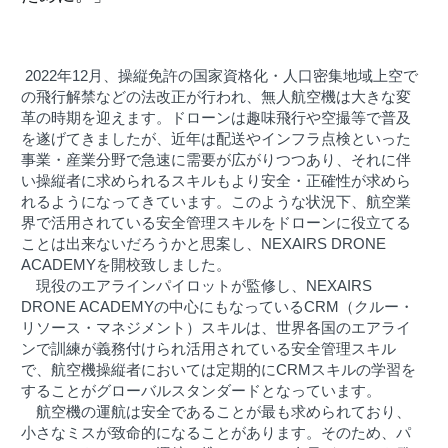
2022年12月、操縦免許の国家資格化・人口密集地域上空で
の飛行解禁などの法改正が行われ、無人航空機は大きな変
革の時期を迎えます。ドローンは趣味飛行や空撮等で普及
を遂げてきましたが、近年は配送やインフラ点検といった
事業・産業分野で急速に需要が広がりつつあり、それに伴
い操縦者に求められるスキルもより安全・正確性が求めら
れるようになってきています。このような状況下、航空業
界で活用されている安全管理スキルをドローンに役立てる
ことは出来ないだろうかと思案し、NEXAIRS DRONE 
ACADEMYを開校致しました。
　現役のエアラインパイロットが監修し、NEXAIRS 
DRONE ACADEMYの中心にもなっているCRM（クルー・
リソース・マネジメント）スキルは、世界各国のエアライ
ンで訓練が義務付けられ活用されている安全管理スキル
で、航空機操縦者においては定期的にCRMスキルの学習を
することがグローバルスタンダードとなっています。
　航空機の運航は安全であることが最も求められており、
小さなミスが致命的になることがあります。そのため、パ